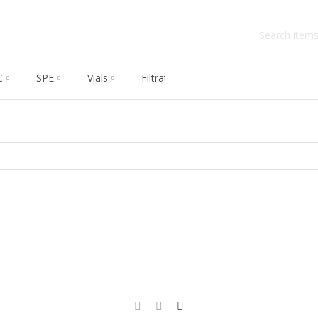
C
SPE
Vials
Filtration
Dissolution
Che